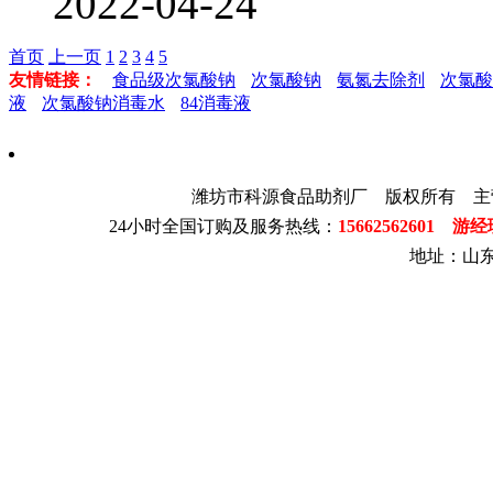
2022-04-24
首页
上一页
1
2
3
4
5
友情链接：
食品级次氯酸钠
次氯酸钠
氨氮去除剂
次氯酸
液
次氯酸钠消毒水
84消毒液
潍坊市科源食品助剂厂 版权所有 主
24小时全国订购及服务热线：
15662562601 游
地址：山