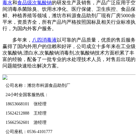
毒水
和
食品级次氯酸钠
的研发生产及销售，产品广泛应用于空
间消毒杀菌除臭、饮用水净化、医疗保健、卫生疾控、食品保
鲜、种植养殖等领域，潍坊市科源食品助剂厂现有厂房5000余
平米，资质齐全，所有产品均严格按照国标及相关行业标准执
行，为国内外客户服务。
多年来，
八四消毒液
以可靠的产品质量，优质的售后服务
赢得了国内外用户的信赖和好评，公司成立十多年来在工业级
次氯酸钠,漂白水,次氯酸钠消毒剂,次氯酸钠技术方面积累了丰
富的经验，配备了一批专业的水处理技术人员，对售后出现的
问题能快速给出解决方案。
公司名称：潍坊市科源食品助剂厂
24小时全国客服热线：
18653668101 张经理
15624212888 王经理
15662562601 游经理
公司座机：0536-4101777