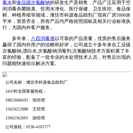
毒水
和
食品级次氯酸钠
的研发生产及销售，产品广泛应用于空
间消毒杀菌除臭、饮用水净化、医疗保健、卫生疾控、食品保
鲜、种植养殖等领域，潍坊市科源食品助剂厂现有厂房5000余
平米，资质齐全，所有产品均严格按照国标及相关行业标准执
行，为国内外客户服务。
多年来，
八四消毒液
以可靠的产品质量，优质的售后服务
赢得了国内外用户的信赖和好评，公司成立十多年来在工业级
次氯酸钠,漂白水,次氯酸钠消毒剂,次氯酸钠技术方面积累了丰
富的经验，配备了一批专业的水处理技术人员，对售后出现的
问题能快速给出解决方案。
公司名称：潍坊市科源食品助剂厂
24小时全国客服热线：
18653668101 张经理
15624212888 王经理
15662562601 游经理
公司座机：0536-4101777