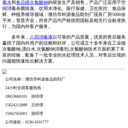
毒水
和
食品级次氯酸钠
的研发生产及销售，产品广泛应用于空
间消毒杀菌除臭、饮用水净化、医疗保健、卫生疾控、食品保
鲜、种植养殖等领域，潍坊市科源食品助剂厂现有厂房5000余
平米，资质齐全，所有产品均严格按照国标及相关行业标准执
行，为国内外客户服务。
多年来，
八四消毒液
以可靠的产品质量，优质的售后服务
赢得了国内外用户的信赖和好评，公司成立十多年来在工业级
次氯酸钠,漂白水,次氯酸钠消毒剂,次氯酸钠技术方面积累了丰
富的经验，配备了一批专业的水处理技术人员，对售后出现的
问题能快速给出解决方案。
公司名称：潍坊市科源食品助剂厂
24小时全国客服热线：
18653668101 张经理
15624212888 王经理
15662562601 游经理
公司座机：0536-4101777