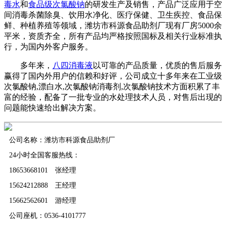
毒水
和
食品级次氯酸钠
的研发生产及销售，产品广泛应用于空
间消毒杀菌除臭、饮用水净化、医疗保健、卫生疾控、食品保
鲜、种植养殖等领域，潍坊市科源食品助剂厂现有厂房5000余
平米，资质齐全，所有产品均严格按照国标及相关行业标准执
行，为国内外客户服务。
多年来，
八四消毒液
以可靠的产品质量，优质的售后服务
赢得了国内外用户的信赖和好评，公司成立十多年来在工业级
次氯酸钠,漂白水,次氯酸钠消毒剂,次氯酸钠技术方面积累了丰
富的经验，配备了一批专业的水处理技术人员，对售后出现的
问题能快速给出解决方案。
公司名称：潍坊市科源食品助剂厂
24小时全国客服热线：
18653668101 张经理
15624212888 王经理
15662562601 游经理
公司座机：0536-4101777